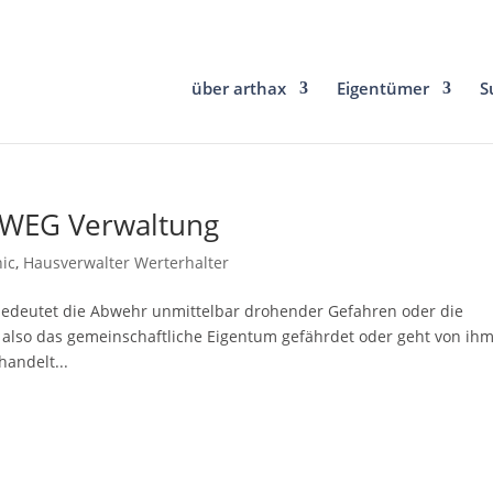
über arthax
Eigentümer
S
 WEG Verwaltung
nic
,
Hausverwalter Werterhalter
edeutet die Abwehr unmittelbar drohender Gefahren oder die
t also das gemeinschaftliche Eigentum gefährdet oder geht von ih
andelt...