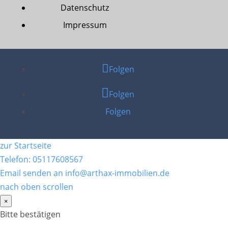
Datenschutz
Impressum
Folgen
Folgen
Folgen
zur Startseite
Telefon: 05117608567
Email senden an info@arthax-immobilien.de
nach oben scrollen
×
Bitte bestätigen