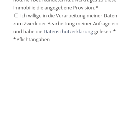
Immobilie die angegebene Provision. *
Ich willige in die Verarbeitung meiner Daten
zum Zweck der Bearbeitung meiner Anfrage ein
und habe die
Datenschutzerklärung
gelesen. *
* Pflichtangaben
Zahlungspflichtig bestellen
SSL-verschlüsselt
Geschäftszeiten
Montag - Donnerstag 10 - 17 Uhr
Freitag 10 - 15 Uhr
Termine nach Vereinbarung
☎
05117608567