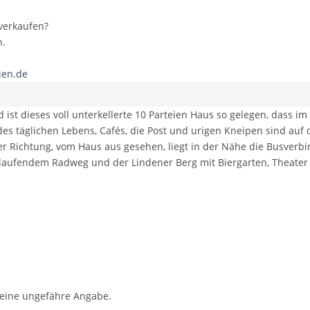
 verkaufen?
n.
ien.de
 ist dieses voll unterkellerte 10 Parteien Haus so gelegen, dass im
des täglichen Lebens, Cafés, die Post und urigen Kneipen sind au
r Richtung, vom Haus aus gesehen, liegt in der Nähe die Busverb
verlaufendem Radweg und der Lindener Berg mit Biergarten, Theater
r eine ungefähre Angabe.