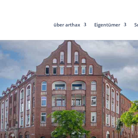
über arthax
Eigentümer
S