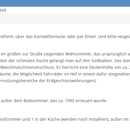
elt.
extform, über das Kontaktformular oder per Email. Und bitte verge
30 m² großen zur Straße zeigenden Wohnzimmer, das ursprünglic
f. Von der schmalen Küche gelangt man auf den Südbalkon. Das d
Waschmaschinenanschluss. Es herrscht eine Deckenhöhe von ca. 2
rräume, die Möglichkeit Fahrräder im Hof in einem dafür vorgesehen
dernutzungsbereiche der Erdgeschosswohnungen).
, außer dem Badezimmer, das ca. 1995 erneuert wurde.
lafzimmer und 1 in der Küche (werden noch installiert), außer im