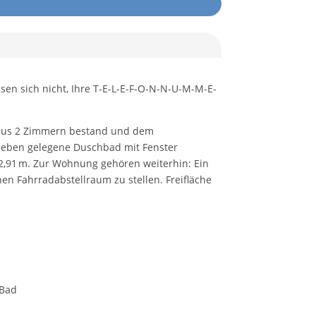
ssen sich nicht, Ihre T-E-L-E-F-O-N-N-U-M-M-E-
h aus 2 Zimmern bestand und dem
aneben gelegene Duschbad mit Fenster
,91 m. Zur Wohnung gehören weiterhin: Ein
en Fahrradabstellraum zu stellen. Freifläche
 Bad