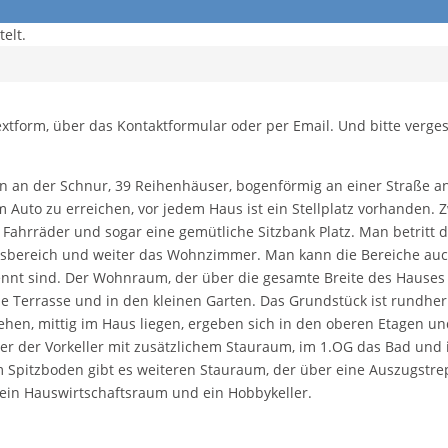
elt.
extform, über das Kontaktformular oder per Email. Und bitte verge
len an der Schnur, 39 Reihenhäuser, bogenförmig an einer Straße 
Auto zu erreichen, vor jedem Haus ist ein Stellplatz vorhanden. 
 Fahrräder und sogar eine gemütliche Sitzbank Platz. Man betritt
 Essbereich und weiter das Wohnzimmer. Man kann die Bereiche au
t sind. Der Wohnraum, der über die gesamte Breite des Hauses 
ie Terrasse und in den kleinen Garten. Das Grundstück ist rundhe
en, mittig im Haus liegen, ergeben sich in den oberen Etagen und 
r der Vorkeller mit zusätzlichem Stauraum, im 1.OG das Bad und 
Im Spitzboden gibt es weiteren Stauraum, der über eine Auszugstrep
 ein Hauswirtschaftsraum und ein Hobbykeller.