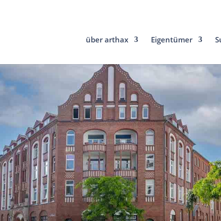
über arthax
Eigentümer
S