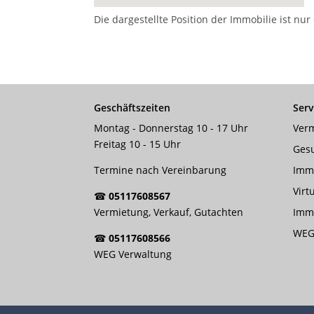
Die dargestellte Position der Immobilie ist nu
Geschäftszeiten
Serv
Montag - Donnerstag 10 - 17 Uhr
Verm
Freitag 10 - 15 Uhr
Ges
Termine nach Vereinbarung
Imm
Virt
☎
05117608567
Vermietung, Verkauf, Gutachten
Immo
WEG
☎
05117608566
WEG Verwaltung