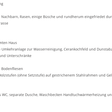
ng
en Nachbarn, Rasen, einige Büsche und rundherum eingefriedet d
rasse
amten Haus
se Umkehranlage zur Wasserreinigung, Cerankochfeld und Dunsta
 und Unterschränke
 Bodenfliesen
lzstufen (ohne Setzstufe) auf gestrichenem Stahlrahmen und Ge
s WC, separate Dusche, Waschbecken Handtuchwärmerheizung und