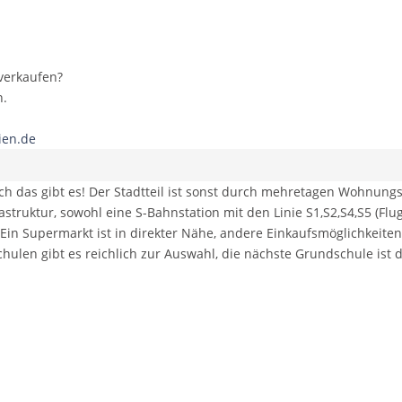
 verkaufen?
n.
ien.de
ch das gibt es! Der Stadtteil ist sonst durch mehretagen Wohnung
struktur, sowohl eine S-Bahnstation mit den Linie S1,S2,S4,S5 (Fl
 Ein Supermarkt ist in direkter Nähe, andere Einkaufsmöglichkeit
chulen gibt es reichlich zur Auswahl, die nächste Grundschule ist 