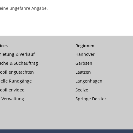
r eine ungefähre Angabe.
ices
Regionen
ietung & Verkauf
Hannover
uche & Suchauftrag
Garbsen
obiliengutachten
Laatzen
uelle Rundgänge
Langenhagen
bilienvideo
Seelze
 Verwaltung
Springe Deister