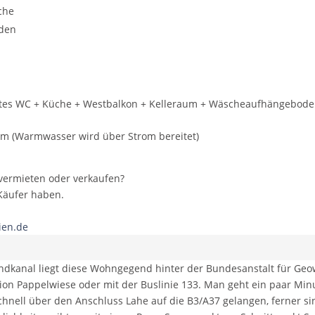
che
rden
tes WC + Küche + Westbalkon + Kelleraum + Wäscheaufhängebode
om (Warmwasser wird über Strom bereitet)
 vermieten oder verkaufen?
Käufer haben.
ien.de
andkanal liegt diese Wohngegend hinter der Bundesanstalt für Geo
ation Pappelwiese oder mit der Buslinie 133. Man geht ein paar Mi
hnell über den Anschluss Lahe auf die B3/A37 gelangen, ferner s