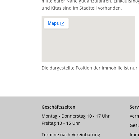
mittelbarer Nähe gut anzufahren. Einkaufsmög
und Kitas sind im Stadtteil vorhanden.
Die dargestellte Position der Immobilie ist nu
Geschäftszeiten
Serv
Montag - Donnerstag 10 - 17 Uhr
Verm
Freitag 10 - 15 Uhr
Ges
Termine nach Vereinbarung
Imm