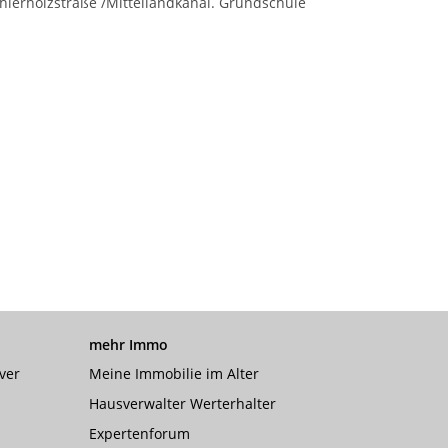
hierholzstraße /Mittellandkanal. Grundschule
mehr Immo
ver
Meine Immobilie im Alter
Hausverwalter Werterhalter
Expertenforum