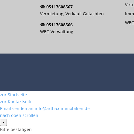
Virt
☎
05117608567
Vermietung, Verkauf, Gutachten
Immo
WEG
☎
05117608566
WEG Verwaltung
zur Startseite
zur Kontaktseite
Email senden an info@arthax-immobilien.de
nach oben scrollen
×
Bitte bestätigen