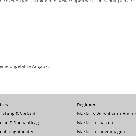
lichkeiten gibt es mit einem Rewe Supermarkt am Schnittpunkt Sc
r eine ungefähre Angabe.
ices
Regionen
ietung & Verkauf
Makler & Verwalter in Hanno
uche & Suchauftrag
Makler in Laatzen
obiliengutachten
Makler in Langenhagen