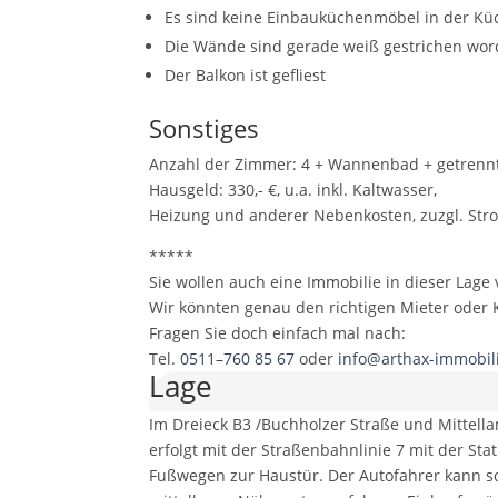
Es sind keine Einbauküchenmöbel in der Kü
Die Wände sind gerade weiß gestrichen wo
Der Balkon ist gefliest
Sonstiges
Anzahl der Zimmer: 4 + Wannenbad + getrenn
Hausgeld: 330,- €, u.a. inkl. Kaltwasser,
Heizung und anderer Nebenkosten, zuzgl. Str
*****
Sie wollen auch eine Immobilie in dieser Lage
Wir könnten genau den richtigen Mieter oder 
Fragen Sie doch einfach mal nach:
Tel.
0511–760 85 67
oder
info@arthax-immobil
Lage
Im Dreieck B3 /Buchholzer Straße und Mittell
erfolgt mit der Straßenbahnlinie 7 mit der St
Fußwegen zur Haustür. Der Autofahrer kann sc