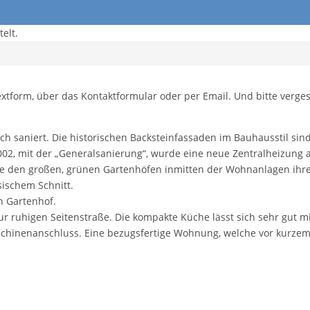
elt.
extform, über das Kontaktformular oder per Email. Und bitte verge
saniert. Die historischen Backsteinfassaden im Bauhausstil sind
002, mit der „Generalsanierung“, wurde eine neue Zentralheizung a
pe den großen, grünen Gartenhöfen inmitten der Wohnanlagen ih
ischem Schnitt.
 Gartenhof.
 ruhigen Seitenstraße. Die kompakte Küche lässt sich sehr gut mi
chinenanschluss. Eine bezugsfertige Wohnung, welche vor kurzem