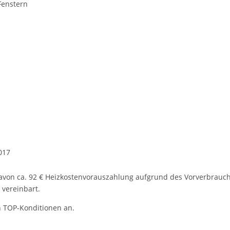
Fenstern
017
davon ca. 92 € Heizkostenvorauszahlung aufgrund des Vorverbrauchs
 vereinbart.
en TOP-Konditionen an.