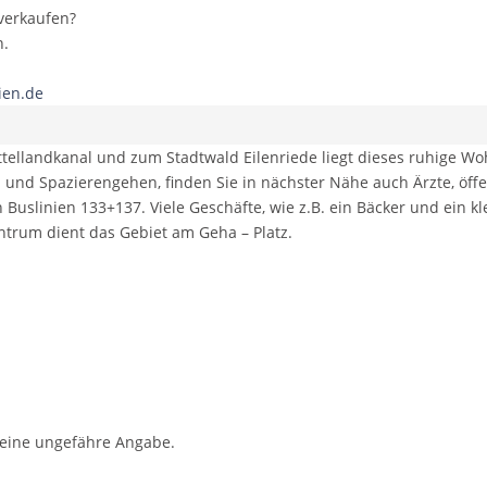
 verkaufen?
n.
ien.de
ttellandkanal und zum Stadtwald Eilenriede liegt dieses ruhige W
und Spazierengehen, finden Sie in nächster Nähe auch Ärzte, öff
uslinien 133+137. Viele Geschäfte, wie z.B. ein Bäcker und ein kl
ntrum dient das Gebiet am Geha – Platz.
r eine ungefähre Angabe.