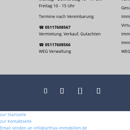
Freitag 10 - 15 Uhr
Ges
Termine nach Vereinbarung
Imm
Virt
☎
05117608567
Vermietung, Verkauf, Gutachten
Immo
Imm
☎
05117608566
WEG Verwaltung
WEG
zur Startseite
zur Kontaktseite
Email senden an info@arthax-immobilien.de