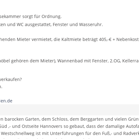
eisekammer sorgt für Ordnung.
cken und WC ausgestattet, Fenster und Wasseruhr.
ehenden Mieter vermietet, die Kaltmiete beträgt 405,-€ + Nebenkos
öbel gehören dem Mieter), Wannenbad mit Fenster, 2.OG, Kellerr
 verkaufen?
n.
ien.de
en barocken Garten, dem Schloss, dem Berggarten und vielen Grünf
 Süd ,- und Ostseite Hannovers so gebaut, dass der damalige Autof
Westschnellweg ist mit Unterführungen für den Fuß,- und Radverk