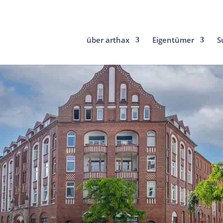
über arthax
Eigentümer
S