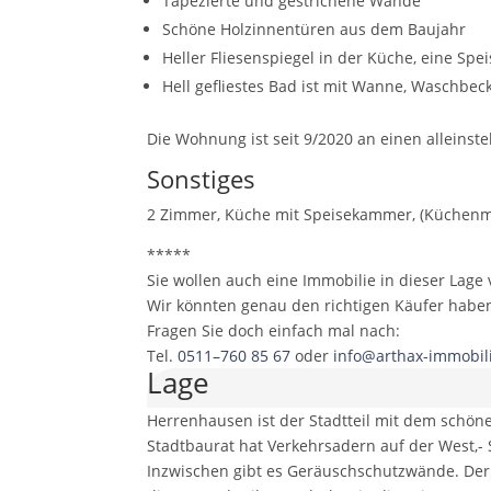
Tapezierte und gestrichene Wände
Schöne Holzinnentüren aus dem Baujahr
Heller Fliesenspiegel in der Küche, eine Sp
Hell gefliestes Bad ist mit Wanne, Waschbe
Die Wohnung ist seit 9/2020 an einen alleinst
Sonstiges
2 Zimmer, Küche mit Speisekammer, (Küchenm
*****
Sie wollen auch eine Immobilie in dieser Lage
Wir könnten genau den richtigen Käufer habe
Fragen Sie doch einfach mal nach:
Tel.
0511–760 85 67
oder
info@arthax-immobil
Lage
Herrenhausen ist der Stadtteil mit dem schön
Stadtbaurat hat Verkehrsadern auf der West,-
Inzwischen gibt es Geräuschschutzwände. Der 