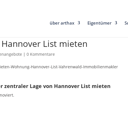
über arthax
Eigentümer
S
Hannover List mieten
ienangebote
|
0 Kommentare
 zentraler Lage von Hannover List mieten
oviert.