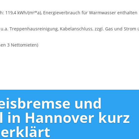
h: 119,4 kWh/(m²*a), Energieverbrauch für Warmwasser enthalten
 u.a. Treppenhausreinigung, Kabelanschluss, zzgl. Gas und Strom 
chen 3 Nettomieten)
eisbremse und
l in Hannover kurz
erklärt