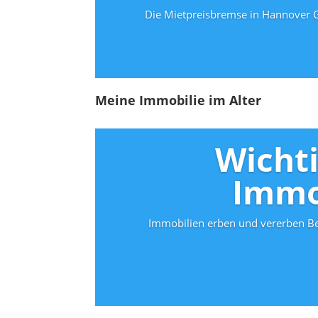
Die Mietpreisbremse in Hannover Ge
Meine Immobilie im Alter
Wicht
Immo
Immobilien erben und vererben Be