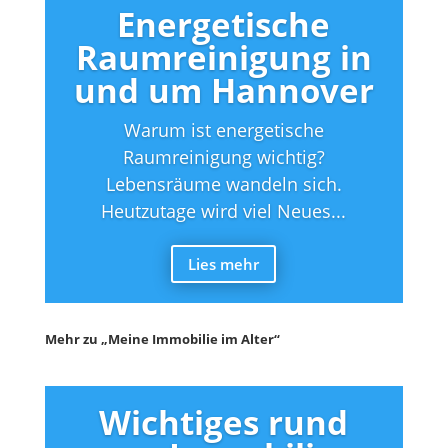
Energetische
Raumreinigung in
und um Hannover
Warum ist energetische
Raumreinigung wichtig?
Lebensräume wandeln sich.
Heutzutage wird viel Neues...
Lies mehr
Mehr zu „Meine Immobilie im Alter“
Wichtiges rund