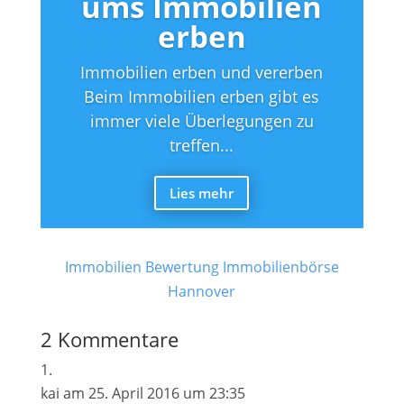
ums Immobilien
erben
Immobilien erben und vererben
Beim Immobilien erben gibt es
immer viele Überlegungen zu
treffen...
Lies mehr
Immobilien Bewertung
Immobilienbörse
Hannover
2 Kommentare
kai
am 25. April 2016 um 23:35